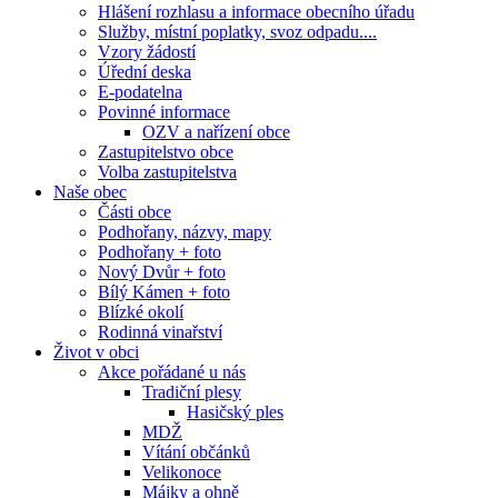
Hlášení rozhlasu a informace obecního úřadu
Služby, místní poplatky, svoz odpadu....
Vzory žádostí
Úřední deska
E-podatelna
Povinné informace
OZV a nařízení obce
Zastupitelstvo obce
Volba zastupitelstva
Naše obec
Části obce
Podhořany, názvy, mapy
Podhořany + foto
Nový Dvůr + foto
Bílý Kámen + foto
Blízké okolí
Rodinná vinařství
Život v obci
Akce pořádané u nás
Tradiční plesy
Hasičský ples
MDŽ
Vítání občánků
Velikonoce
Májky a ohně