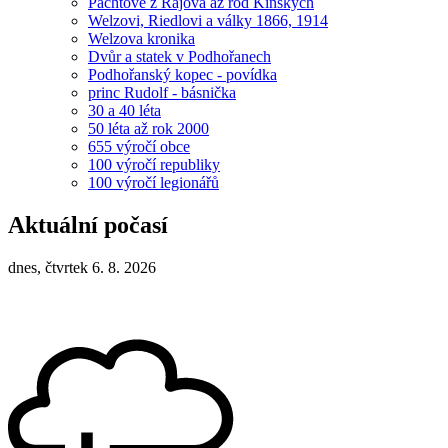
Pachtové z Rájova až rod Kinských
Welzovi, Riedlovi a války 1866, 1914
Welzova kronika
Dvůr a statek v Podhořanech
Podhořanský kopec - povídka
princ Rudolf - básnička
30 a 40 léta
50 léta až rok 2000
655 výročí obce
100 výročí republiky
100 výročí legionářů
Aktuální počasí
dnes, čtvrtek 6. 8. 2026