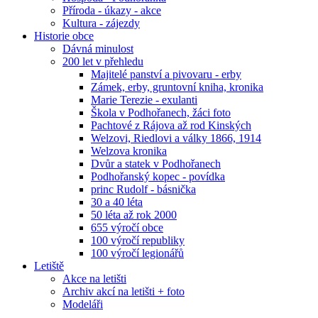
Příroda - úkazy - akce
Kultura - zájezdy
Historie obce
Dávná minulost
200 let v přehledu
Majitelé panství a pivovaru - erby
Zámek, erby, gruntovní kniha, kronika
Marie Terezie - exulanti
Škola v Podhořanech, žáci foto
Pachtové z Rájova až rod Kinských
Welzovi, Riedlovi a války 1866, 1914
Welzova kronika
Dvůr a statek v Podhořanech
Podhořanský kopec - povídka
princ Rudolf - básnička
30 a 40 léta
50 léta až rok 2000
655 výročí obce
100 výročí republiky
100 výročí legionářů
Letiště
Akce na letišti
Archiv akcí na letišti + foto
Modeláři