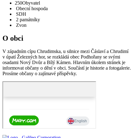
250
Obyvatel
Obecní hospoda
SDH
2 památníky
Zvon
O obci
V západním cípu Chrudimska, u silnice mezi Čáslaví a Chrudimí
v úpatí Železných hor, se rozkládá obec Podhořany se svými
osadami Nový Dvůr a Bílý Kámen. Hlavním úkolem stránek je
informovat občany o dění v obci. Součástí je historie a fotogalerie.
Prosíme občany o zajímavé příspěvky.