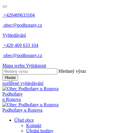
+420469633104
obec@podhorany.cz
Vyhledávání
+420 469 633 104
obec@podhorany.cz
Mapa webu
Vytisknout
Hledaný výraz
Hledat
rozšířené vyhledávání
Podhořany
u Ronova
Podhořany u Ronova
Úřad obce
Kontakt
Úřední hodiny