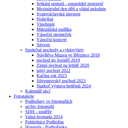
Setkání seniorů - sousedské posezení
Mezinárodní den dětí a vítání prázdnin
Svatováclavská slavnost
Nohejbal
Vinobraní
Mikulášská nadílka
Vánoční stromeček
Vánoční koncert
Silvestr
Společné pochody a cyklovýlety
Návštěva Muzea ve Březince 2018
pochod do Semtěš 2019
Zimní pochod na letiště 2020
tajný pochod 2022
Kačina rok 2023
Silvestrovský pochod 2023
Starkoč výstava betlémů 2024
Kalendář akcí
Fotogalerie
Podhořany ve fotografiích
archiv fotografií
SDH - soutěže
Valná hromada 2014
Pohlednice Podhořan
Hospoda - Podhořanka