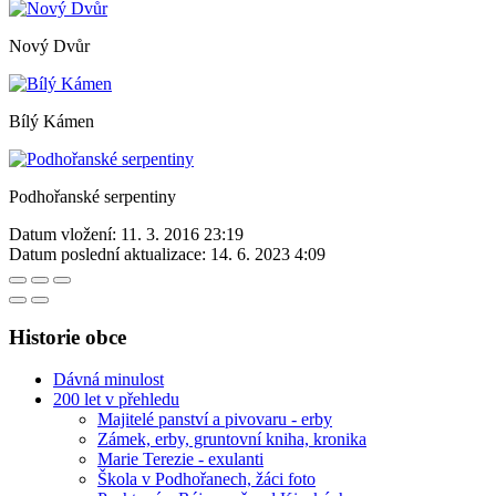
Nový Dvůr
Bílý Kámen
Podhořanské serpentiny
Datum vložení:
11. 3. 2016 23:19
Datum poslední aktualizace:
14. 6. 2023 4:09
Historie obce
Dávná minulost
200 let v přehledu
Majitelé panství a pivovaru - erby
Zámek, erby, gruntovní kniha, kronika
Marie Terezie - exulanti
Škola v Podhořanech, žáci foto