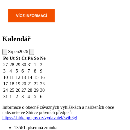
Kalendář
Srpen
2026
Po
Út
St
Čt
Pá
So
Ne
27
28
29
30
31
1
2
3
4
5
6
7
8
9
10
11
12
13
14
15
16
17
18
19
20
21
22
23
24
25
26
27
28
29
30
31
1
2
3
4
5
6
Informace o obecně závazných vyhláškách a nařízeních obce
naleznete ve Sbírce právních předpisů
https://sbirkapp.gov.cz/vydavatel/3vtb3gi
1356
1. písemná zmínka