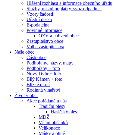
Hlášení rozhlasu a informace obecního úřadu
Služby, místní poplatky, svoz odpadu....
Vzory žádostí
Úřední deska
E-podatelna
Povinné informace
OZV a nařízení obce
Zastupitelstvo obce
Volba zastupitelstva
Naše obec
Části obce
Podhořany, názvy, mapy
Podhořany + foto
Nový Dvůr + foto
Bílý Kámen + foto
Blízké okolí
Rodinná vinařství
Život v obci
Akce pořádané u nás
Tradiční plesy
Hasičský ples
MDŽ
Vítání občánků
Velikonoce
Májky a ohně