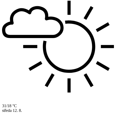
31/18 °C
středa
12. 8.