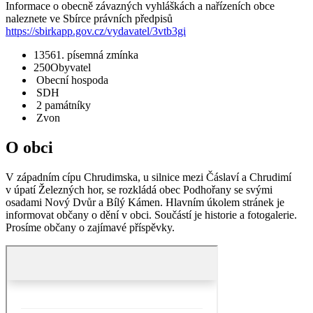
Informace o obecně závazných vyhláškách a nařízeních obce
naleznete ve Sbírce právních předpisů
https://sbirkapp.gov.cz/vydavatel/3vtb3gi
1356
1. písemná zmínka
250
Obyvatel
Obecní hospoda
SDH
2 památníky
Zvon
O obci
V západním cípu Chrudimska, u silnice mezi Čáslaví a Chrudimí
v úpatí Železných hor, se rozkládá obec Podhořany se svými
osadami Nový Dvůr a Bílý Kámen. Hlavním úkolem stránek je
informovat občany o dění v obci. Součástí je historie a fotogalerie.
Prosíme občany o zajímavé příspěvky.