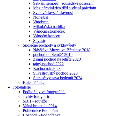
Setkání seniorů - sousedské posezení
Mezinárodní den dětí a vítání prázdnin
Svatováclavská slavnost
Nohejbal
Vinobraní
Mikulášská nadílka
Vánoční stromeček
Vánoční koncert
Silvestr
Společné pochody a cyklovýlety
Návštěva Muzea ve Březince 2018
pochod do Semtěš 2019
Zimní pochod na letiště 2020
tajný pochod 2022
Kačina rok 2023
Silvestrovský pochod 2023
Starkoč výstava betlémů 2024
Kalendář akcí
Fotogalerie
Podhořany ve fotografiích
archiv fotografií
SDH - soutěže
Valná hromada 2014
Pohlednice Podhořan
Hospoda - Podhořanka