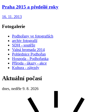
Praha 2015 a předešlé roky
16. 11. 2013
Fotogalerie
Podhořany ve fotografiích
archiv fotografií
SDH - soutěže
Valná hromada 2014
Pohlednice Podhořan
Hospoda - Podhořanka
Příroda - úkazy - akce
Kultura - zájezdy
Aktuální počasí
dnes, neděle 9. 8. 2026