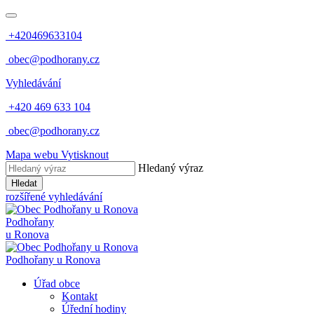
+420469633104
obec@podhorany.cz
Vyhledávání
+420 469 633 104
obec@podhorany.cz
Mapa webu
Vytisknout
Hledaný výraz
Hledat
rozšířené vyhledávání
Podhořany
u Ronova
Podhořany u Ronova
Úřad obce
Kontakt
Úřední hodiny