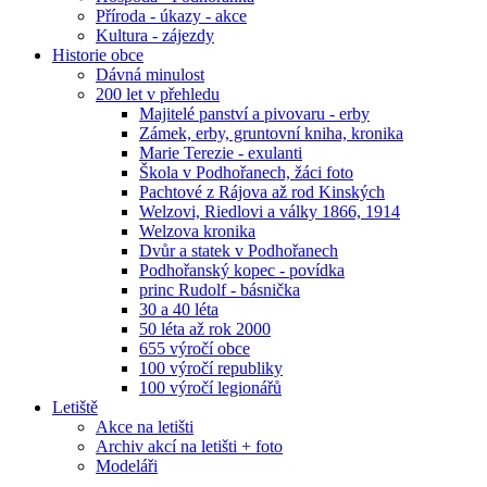
Příroda - úkazy - akce
Kultura - zájezdy
Historie obce
Dávná minulost
200 let v přehledu
Majitelé panství a pivovaru - erby
Zámek, erby, gruntovní kniha, kronika
Marie Terezie - exulanti
Škola v Podhořanech, žáci foto
Pachtové z Rájova až rod Kinských
Welzovi, Riedlovi a války 1866, 1914
Welzova kronika
Dvůr a statek v Podhořanech
Podhořanský kopec - povídka
princ Rudolf - básnička
30 a 40 léta
50 léta až rok 2000
655 výročí obce
100 výročí republiky
100 výročí legionářů
Letiště
Akce na letišti
Archiv akcí na letišti + foto
Modeláři