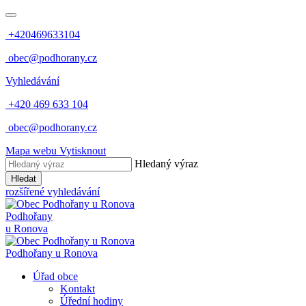
+420469633104
obec@podhorany.cz
Vyhledávání
+420 469 633 104
obec@podhorany.cz
Mapa webu
Vytisknout
Hledaný výraz
Hledat
rozšířené vyhledávání
Podhořany
u Ronova
Podhořany u Ronova
Úřad obce
Kontakt
Úřední hodiny