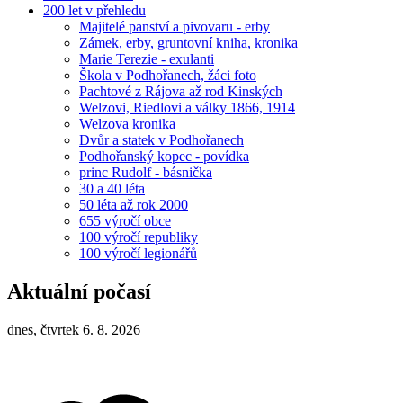
200 let v přehledu
Majitelé panství a pivovaru - erby
Zámek, erby, gruntovní kniha, kronika
Marie Terezie - exulanti
Škola v Podhořanech, žáci foto
Pachtové z Rájova až rod Kinských
Welzovi, Riedlovi a války 1866, 1914
Welzova kronika
Dvůr a statek v Podhořanech
Podhořanský kopec - povídka
princ Rudolf - básnička
30 a 40 léta
50 léta až rok 2000
655 výročí obce
100 výročí republiky
100 výročí legionářů
Aktuální počasí
dnes, čtvrtek 6. 8. 2026