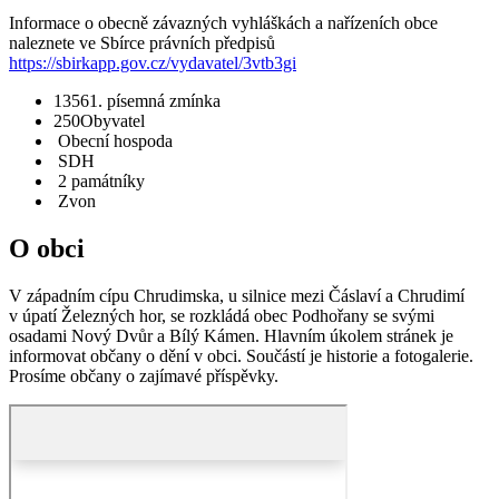
Informace o obecně závazných vyhláškách a nařízeních obce
naleznete ve Sbírce právních předpisů
https://sbirkapp.gov.cz/vydavatel/3vtb3gi
1356
1. písemná zmínka
250
Obyvatel
Obecní hospoda
SDH
2 památníky
Zvon
O obci
V západním cípu Chrudimska, u silnice mezi Čáslaví a Chrudimí
v úpatí Železných hor, se rozkládá obec Podhořany se svými
osadami Nový Dvůr a Bílý Kámen. Hlavním úkolem stránek je
informovat občany o dění v obci. Součástí je historie a fotogalerie.
Prosíme občany o zajímavé příspěvky.