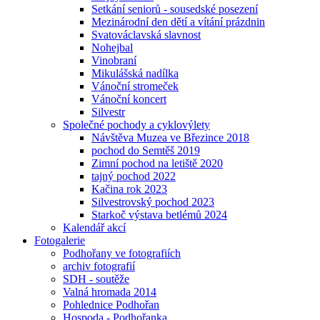
Setkání seniorů - sousedské posezení
Mezinárodní den dětí a vítání prázdnin
Svatováclavská slavnost
Nohejbal
Vinobraní
Mikulášská nadílka
Vánoční stromeček
Vánoční koncert
Silvestr
Společné pochody a cyklovýlety
Návštěva Muzea ve Březince 2018
pochod do Semtěš 2019
Zimní pochod na letiště 2020
tajný pochod 2022
Kačina rok 2023
Silvestrovský pochod 2023
Starkoč výstava betlémů 2024
Kalendář akcí
Fotogalerie
Podhořany ve fotografiích
archiv fotografií
SDH - soutěže
Valná hromada 2014
Pohlednice Podhořan
Hospoda - Podhořanka