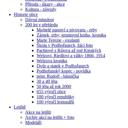
Příroda - úkazy - akce
Kultura - zájezdy
Historie obce
Dávná minulost
200 let v přehledu
Majitelé panství a pivovaru - erby
Zámek, erby, gruntovní kniha, kronika
Marie Terezie - exulanti
Škola v Podhořanech, žáci foto
Pachtové z Rájova až rod Kinských
Welzovi, Riedlovi a války 1866, 1914
Welzova kronika
Dvůr a statek v Podhořanech
Podhořanský kopec - povídka
princ Rudolf - básnička
30 a 40 léta
50 léta až rok 2000
655 výročí obce
100 výročí republiky
100 výročí legionářů
Letiště
Akce na letišti
Archiv akcí na letišti + foto
Modeláři