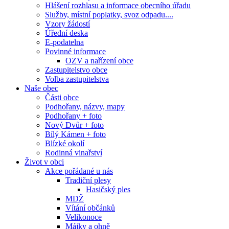
Hlášení rozhlasu a informace obecního úřadu
Služby, místní poplatky, svoz odpadu....
Vzory žádostí
Úřední deska
E-podatelna
Povinné informace
OZV a nařízení obce
Zastupitelstvo obce
Volba zastupitelstva
Naše obec
Části obce
Podhořany, názvy, mapy
Podhořany + foto
Nový Dvůr + foto
Bílý Kámen + foto
Blízké okolí
Rodinná vinařství
Život v obci
Akce pořádané u nás
Tradiční plesy
Hasičský ples
MDŽ
Vítání občánků
Velikonoce
Májky a ohně